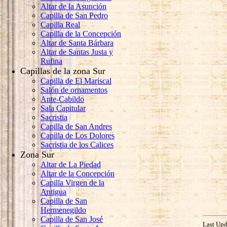
Altar de la Asunción
Capilla de San Pedro
Capilla Real
Capilla de la Concepción
Altar de Santa Bárbara
Altar de Santas Justa y
Rufina
Capillas de la zona Sur
Capilla de El Mariscal
Salón de ornamentos
Ante-Cabildo
Sala Capitular
Sacristia
Capilla de San Andres
Capilla de Los Dolores
Sacristia de los Calices
Zona Sur
Altar de La Piedad
Altar de la Concepción
Capilla Virgen de la
Antigua
Capilla de San
Hermenegildo
Capilla de San José
Last Upd