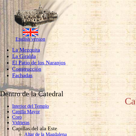
English version
La Mezquita
La Giralda
El Patio de los Naranjos
Construcción
Fachadas
Dentro de la Catedral
Ca
Interior del Templo
Capilla Mayor
Coro
Vidrieras
Capillas del ala Este
Altar de la Magdalena