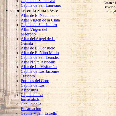
Capilla de Santa Ana
Created 
Capilla de San Laureano
Develop
Capillas en la zona Oeste
Copyrig
Altar de El Nacimiento
Altar Virgen de la Cinta
Capilla de San Isidoro
Altar Virgen del
Madrońo
Altar del Angel de la
Guarda
Altar de El Consuelo
Altar de El Nińo Mudo
Capilla de San Leandro
Altar N.Sra.Alcobilla
Altar de La Visitación
Capilla de Los Jácomes
Trascoro
Pórticos del Coro
Capilla de Los
Alabastros
Capilla de La
Inmaculada
Capilla de la
Encarnación
Capilla Vgen. Estrella