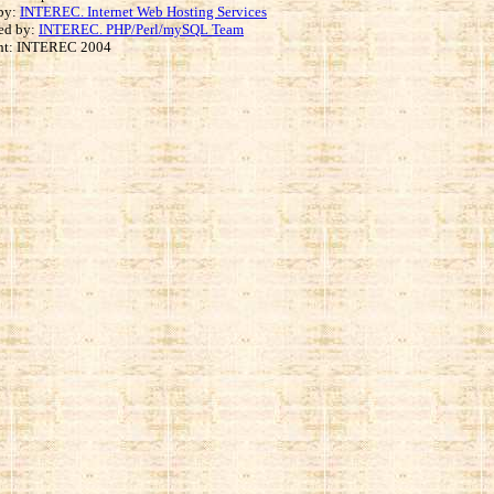
by:
INTEREC. Internet Web Hosting Services
ed by:
INTEREC. PHP/Perl/mySQL Team
ht: INTEREC 2004