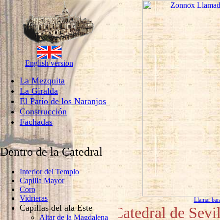
English version
La Mezquita
La Giralda
El Patio de los Naranjos
Construcción
Fachadas
Dentro de la Catedral
Interior del Templo
Capilla Mayor
Coro
Vidrieras
Llamar ba
Capillas del ala Este
Catedral de Sevil
Altar de la Magdalena