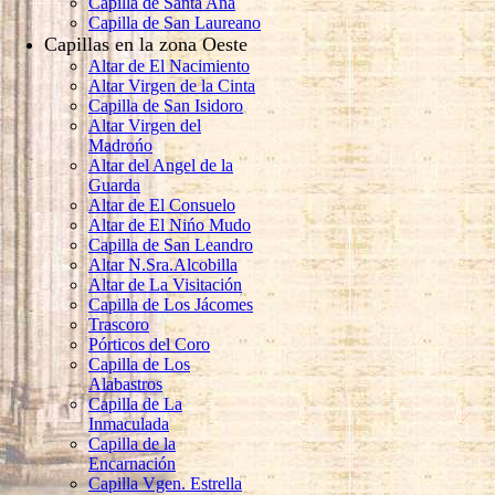
Capilla de Santa Ana
Capilla de San Laureano
Capillas en la zona Oeste
Altar de El Nacimiento
Altar Virgen de la Cinta
Capilla de San Isidoro
Altar Virgen del
Madrońo
Altar del Angel de la
Guarda
Altar de El Consuelo
Altar de El Nińo Mudo
Capilla de San Leandro
Altar N.Sra.Alcobilla
Altar de La Visitación
Capilla de Los Jácomes
Trascoro
Pórticos del Coro
Capilla de Los
Alabastros
Capilla de La
Inmaculada
Capilla de la
Encarnación
Capilla Vgen. Estrella