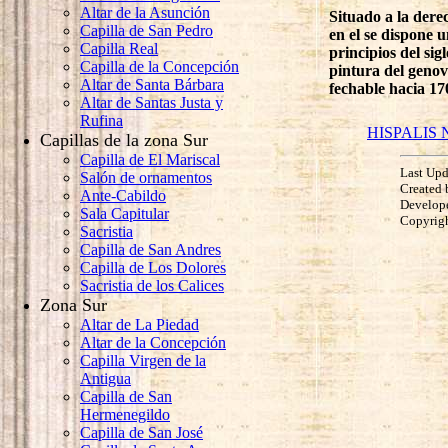
Altar de la Asunción
Situado a la dere
Capilla de San Pedro
en el se dispone 
Capilla Real
principios del si
Capilla de la Concepción
pintura del genov
Altar de Santa Bárbara
fechable hacia 17
Altar de Santas Justa y
Rufina
HISPALIS N
Capillas de la zona Sur
Capilla de El Mariscal
Last Upd
Salón de ornamentos
Created 
Ante-Cabildo
Develop
Sala Capitular
Copyrig
Sacristia
Capilla de San Andres
Capilla de Los Dolores
Sacristia de los Calices
Zona Sur
Altar de La Piedad
Altar de la Concepción
Capilla Virgen de la
Antigua
Capilla de San
Hermenegildo
Capilla de San José